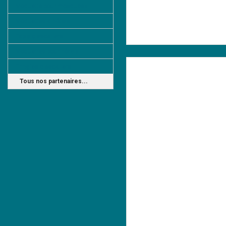
Moquette pour mosquées
Moquettes d'hôtels
Tapis d'escaliers
Moquettes pour hôtels
Tringles d'escaliers
Tous nos partenaires...