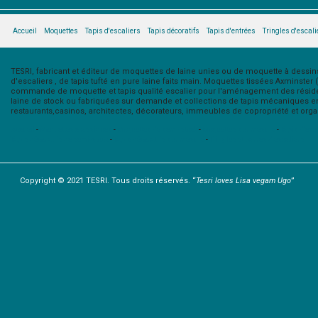
Accueil
Moquettes
Tapis d'escaliers
Tapis décoratifs
Tapis d'entrées
Tringles d'escali
TESRI, fabricant et éditeur de moquettes de laine unies ou de moquette à dessins 
d'escaliers , de tapis tufté en pure laine faits main. Moquettes tissées Axminster
commande de moquette et tapis qualité escalier pour l'aménagement des résidenc
laine de stock ou fabriquées sur demande et collections de tapis mécaniques en 
restaurants,casinos, architectes, décorateurs, immeubles de copropriété et organi
Accueil
-
Moquettes classiques
-
Moquettes de semi-stock
-
Moquettes sur mesure
-
Tapis d'esc
Tapis décoratifs de semi-stock
-
Tapis décoratifs sur mesure
-
Tringles et barres d'escaliers
Copyright © 2021 TESRI. Tous droits réservés. “
Tesri loves Lisa vegam Ugo
”