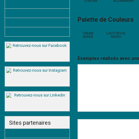
CHROME
AQUAMARINE
Tringles à supports demi-rondes
Tringles fer forgé
Palette de Couleurs
Tringles fantaisies
Nez de marche et barres de seuil
CREAM
LIGHT BEIGE
M0028
M0029
Exemples réalisés avec u
Sites partenaires
Moquettes sur mesure