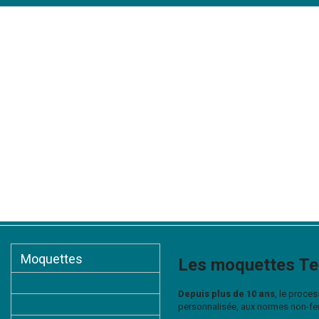
Accueil
Présentation
Moquettes
Tapis d'escaliers
Tapis
Moquettes
Les moquettes T
Choisir sa moquette
Depuis plus de 10 ans
, le proce
Moquettes classiques
personnalisée, aux normes non-feu 