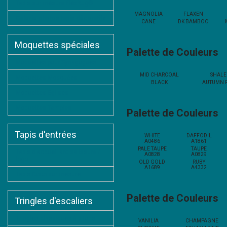
Tapis sur mesure FlexRug®
MAGNOLIA
FLAXEN
Galerie photos tapis décoratifs
CANE
DK BAMBOO
Moquettes spéciales
Palette de Couleurs
Moquettes pour Synagogues
MID CHARCOAL
SHALE
Moquettes Mosquées
BLACK
AUTUMN 
Moquettes Eglises
Moquettes Temples
Palette de Couleurs
E
Tapis d'entrées
WHITE
DAFFODIL
A0486
A1861
PALE TAUPE
TAUPE
Tapis d'accueil antisalissure /
A0828
A0829
logo
OLD GOLD
RUBY
A1689
A4332
Tapis Coco sur mesure
Palette de Couleurs
Tringles d'escaliers
Tringles classiques à pitons
VANILIA
CHAMPAGNE