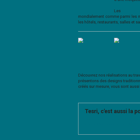
Les
Moquette
mondialement comme parmi les meil
les hôtels, restaurants, salles et
Découvrez nos réalisations au trav
présentons des designs traditionne
créés sur mesure, vous sont auss
Tesri, c'est aussi la p
Tesri met à votre disposition de
équipes de poseurs professionne