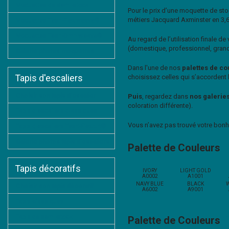
Moquettes de semi-stock
Pour le prix d’une moquette de sto
métiers Jacquard Axminster en 3,6
Moquettes Tesri-Flexiweave®
Moquettes Tesri-Omniweave®
Au regard de l’utilisation finale 
(domestique, professionnel, grand t
Galerie photos moquettes
Dans l'une de nos
palettes de co
Tapis d'escaliers
choisissez celles qui s’accordent l
Choisir son tapis d'escalier
Puis
, regardez dans
nos galerie
coloration différente).
Tapis d'escaliers classiques
Vous n’avez pas trouvé votre bonhe
Tapis d'escaliers Tesri-Flexrun®
Galerie photos tapis d'escaliers
Palette de Couleurs
Tapis décoratifs
IVORY
LIGHT GOLD
A0002
A1001
NAVY BLUE
BLACK
Choisir son tapis décoratif
A6002
A9001
Tapis classiques
Tapis de semi-stock
Palette de Couleurs