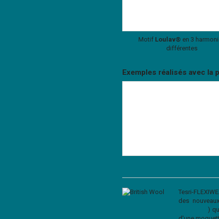
Motif
Loulav®
en 3 harmoni
différentes
Exemples réalisés avec la
Tesri-FLEXIW
des nouveaux
proposés
) qu
d'une moquett