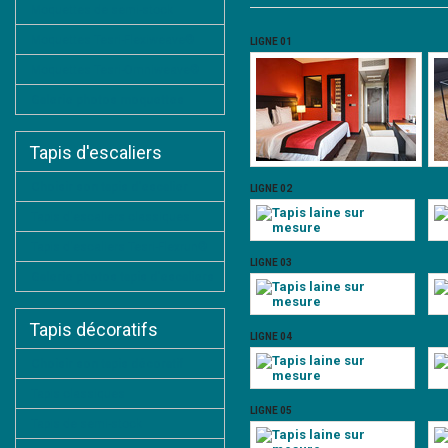
Moquettes de semi-stock
Moquettes Tesri-Flexiweave®
LIGNE 01
Moquettes Tesri-Omniweave®
Galerie photos moquettes
Tapis d'escaliers
Choisir son tapis d'escalier
LIGNE 02
Tapis d'escaliers classiques
Tapis d'escaliers Tesri-Flexrun®
LIGNE 03
Galerie photos tapis d'escaliers
Tapis décoratifs
LIGNE 04
Choisir son tapis décoratif
Tapis classiques
LIGNE 05
Tapis de semi-stock