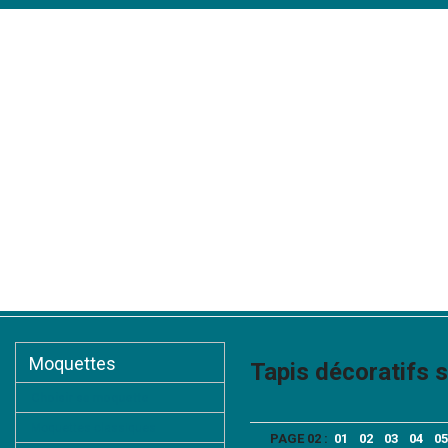
Accueil
Présentation
Moquettes
Tapis d'escaliers
Tapis
Moquettes
Tapis décoratifs 
Choisir sa moquette
Moquettes classiques
PAGE 02 :
01
02
03
04
05