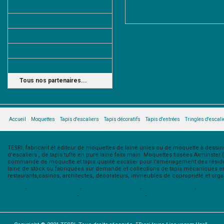
Moquette pour mosquées
équipes de poseurs professionne
Moquettes d'hôtels
Tapis d'escaliers
Moquettes pour hôtels
Tringles d'escaliers
Tous nos partenaires...
Accueil
Moquettes
Tapis d'escaliers
Tapis décoratifs
Tapis d'entrées
Tringles d'escali
TESRI, fabricant et éditeur de moquettes de laine unies ou de moquette à dessins 
d'escaliers , de tapis tufté en pure laine faits main. Moquettes tissées Axminster
commande de moquette et tapis qualité escalier pour l'aménagement des résidenc
laine de stock ou fabriquées sur demande et collections de tapis mécaniques en 
restaurants,casinos, architectes, décorateurs, immeubles de copropriété et organi
Accueil
-
Moquettes classiques
-
Moquettes de semi-stock
-
Moquettes sur mesure
-
Tapis d'esc
Tapis décoratifs de semi-stock
-
Tapis décoratifs sur mesure
-
Tringles et barres d'escaliers