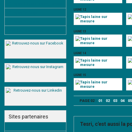
Tringles à supports demi-rondes
LIGNE 12
Tringles fer forgé
Tringles fantaisies
Nez de marche et barres de seuil
LIGNE 13
LIGNE 14
LIGNE 15
PAGE 02 :
01
02
03
04
05
Sites partenaires
Tesri, c'est aussi la p
Moquettes sur mesure
Tesri met à votre disposition de