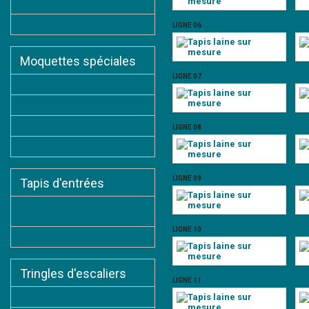
Tapis sur mesure FlexRug®
Galerie photos tapis décoratifs
LIGNE 06
Moquettes spéciales
LIGNE 07
Moquettes pour Synagogues
Moquettes Mosquées
Moquettes Eglises
LIGNE 08
Moquettes Temples
LIGNE 09
Tapis d'entrées
Tapis d'accueil antisalissure /
logo
LIGNE 10
Tapis Coco sur mesure
Tringles d'escaliers
LIGNE 11
Tringles classiques à pitons