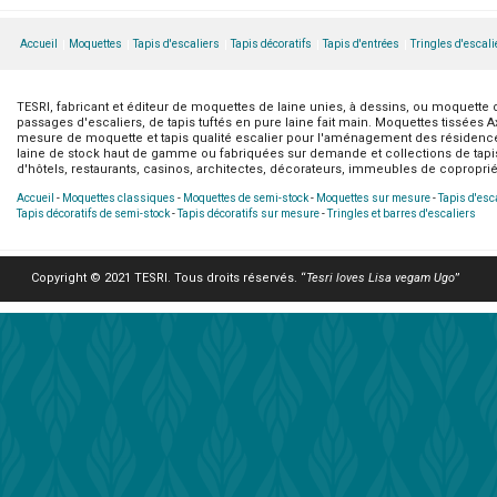
Accueil
Moquettes
Tapis d'escaliers
Tapis décoratifs
Tapis d'entrées
Tringles d'escali
TESRI, fabricant et éditeur de moquettes de laine unies, à dessins, ou moquette de
passages d'escaliers, de tapis tuftés en pure laine fait main. Moquettes tissées 
mesure de moquette et tapis qualité escalier pour l'aménagement des résidences 
laine de stock haut de gamme ou fabriquées sur demande et collections de tapis
d'hôtels, restaurants, casinos, architectes, décorateurs, immeubles de copropriét
Accueil
-
Moquettes classiques
-
Moquettes de semi-stock
-
Moquettes sur mesure
-
Tapis d'esc
Tapis décoratifs de semi-stock
-
Tapis décoratifs sur mesure
-
Tringles et barres d'escaliers
Copyright © 2021 TESRI. Tous droits réservés. “
Tesri loves Lisa vegam Ugo
”